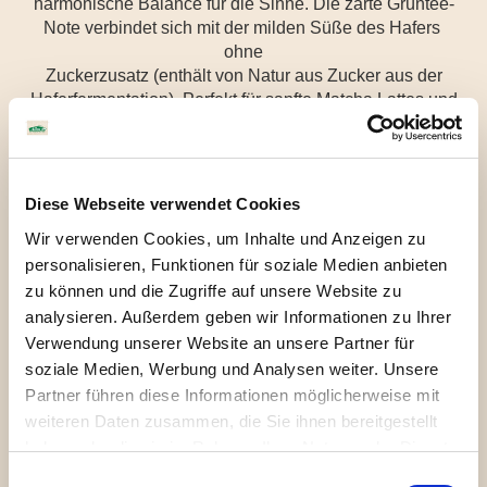
harmonische Balance für die Sinne. Die zarte Grüntee-
Note verbindet sich mit der milden Süße des Hafers 
ohne
Zuckerzusatz (enthält von Natur aus Zucker aus der
Haferfermentation). Perfekt für sanfte Matcha Lattes und
kleine Auszeiten.
Ob warm oder eisgekühlt ist der Drink ideal für alle, die
den Geschmack von Matcha lieben, aber ihn ein wenig
Diese Webseite verwendet Cookies
milder und ohne viel Zubereitung genießen möchten.
Ideal auch im Müsli, Smoothie oder pur.
Wir verwenden Cookies, um Inhalte und Anzeigen zu
personalisieren, Funktionen für soziale Medien anbieten
zu können und die Zugriffe auf unsere Website zu
Zum Shop
analysieren. Außerdem geben wir Informationen zu Ihrer
Verwendung unserer Website an unsere Partner für
soziale Medien, Werbung und Analysen weiter. Unsere
Partner führen diese Informationen möglicherweise mit
Zutaten
Allergene
Nährwerte
weiteren Daten zusammen, die Sie ihnen bereitgestellt
haben oder die sie im Rahmen Ihrer Nutzung der Dienste
gesammelt haben. Sie geben Einwilligung zu unseren
Einwilligungsauswahl
Wasser, fermentierter HAFER* (10%),