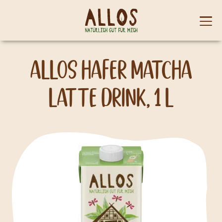
Skip to content
Mobi
men
Allos Hafer Matcha
Latte Drink, 1 l