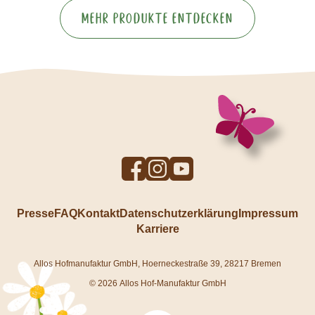
Mehr Produkte entdecken
To
To
To
Facebook
Instagram
YouTube
profile
profile
profile
Presse
FAQ
Kontakt
Datenschutzerklärung
Impressum
Karriere
Allos Hofmanufaktur GmbH, Hoerneckestraße 39, 28217 Bremen
© 2026 Allos Hof-Manufaktur GmbH