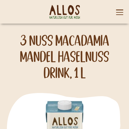
Skip to content
Mobi
men
3 Nuss Macadamia
Mandel Haselnuss
Drink, 1 l