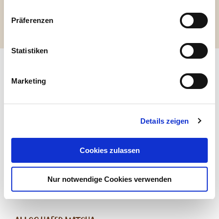
MANDEL-Aroma*, Meersalz, Stabilisatoren
(Guarkernmehl*, Xanthan, Natriumcarbonat).
Präferenzen
enthält folgende allergene Zutaten: Gluten,
Schalenfrüchte *aus ökologischem Landbau.
Statistiken
Startseite
Produkte
Pflanzliche Drinks
Drinks
3 Nuss
Marketing
Passende Produkte
Details zeigen
Cookies zulassen
Nur notwendige Cookies verwenden