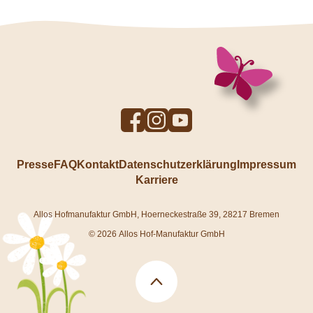
To
To
To
Facebook
Instagram
YouTube
profile
profile
profile
Presse
FAQ
Kontakt
Datenschutzerklärung
Impressum
Karriere
Allos Hofmanufaktur GmbH, Hoerneckestraße 39, 28217 Bremen
© 2026 Allos Hof-Manufaktur GmbH
Back
to