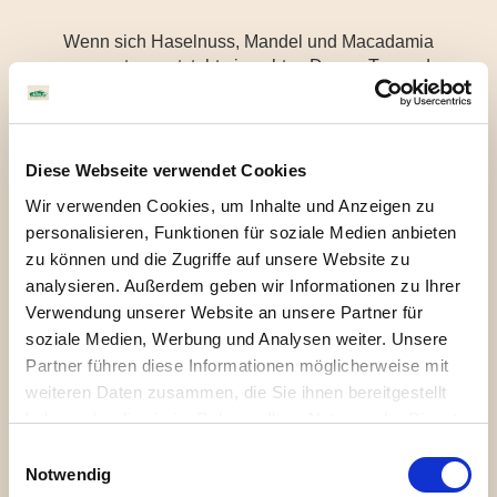
Wenn sich Haselnuss, Mandel und Macadamia
zusammentun, entsteht ein echtes Dream-Team, denn
dieses Trio harmoniert durch
das Zusammenspiel von Nüssen und Getreide einfach
perfekt: nussig, cremig und natürlich süß.
Ob im Müsli, im Kaffee oder einfach pur ist er der perfekte
Diese Webseite verwendet Cookies
Begleiter fürs Frühstück und alle genussvollen Pausen
Wir verwenden Cookies, um Inhalte und Anzeigen zu
des Tages.
personalisieren, Funktionen für soziale Medien anbieten
zu können und die Zugriffe auf unsere Website zu
analysieren. Außerdem geben wir Informationen zu Ihrer
Verwendung unserer Website an unsere Partner für
Zutaten
Allergene
Nährwerte
soziale Medien, Werbung und Analysen weiter. Unsere
Partner führen diese Informationen möglicherweise mit
weiteren Daten zusammen, die Sie ihnen bereitgestellt
Wasser, fermentierter DINKEL*, fermentierter
haben oder die sie im Rahmen Ihrer Nutzung der Dienste
Reis*, HASELNÜSSE* (2%), fermentierter
gesammelt haben. Sie geben Einwilligung zu unseren
HAFER*, MANDELN* (1%),
Einwilligungsauswahl
Cookies, wenn Sie unsere Webseite weiterhin nutzen.
Notwendig
MACADAMIANÜSSE* (0,5%), natürliches