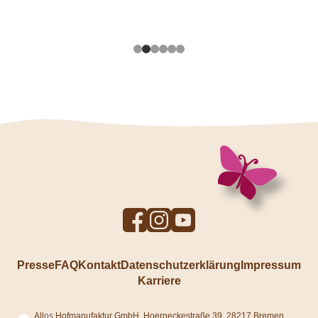
To
To
To
Facebook
Instagram
YouTube
profile
profile
profile
Presse
FAQ
Kontakt
Datenschutzerklärung
Impressum
Karriere
Allos Hofmanufaktur GmbH, Hoerneckestraße 39, 28217 Bremen