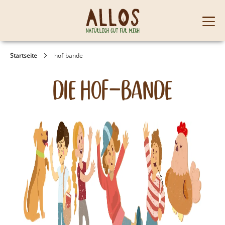
Skip to content
Mobi
men
Startseite
hof-bande
die hof-bande