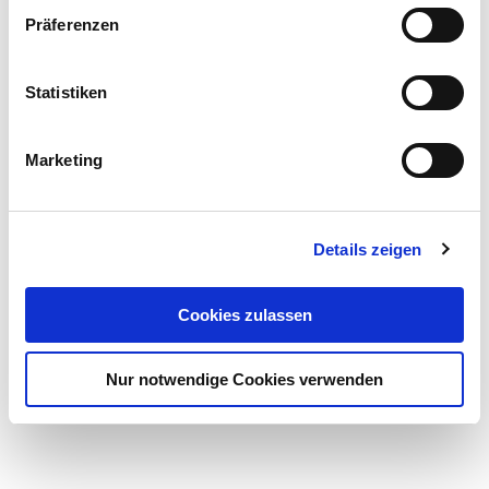
Präferenzen
Statistiken
Marketing
Details zeigen
Könnt ihr herausfinden, was
Cookies zulassen
die Lieblingstiere von Tim,
Lotta, Elli und Max sind?
Nur notwendige Cookies verwenden