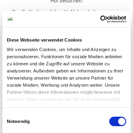
Hof besuchen.
Da alle Kinder auf dem Hof leben, bekommen sie
schon immer Einblicke in die Herstellung und
Produktion von Allos-Produkten. Diese werden
nachhaltig produziert und haben als Ziel natürlich
ausgewogen zu sein. So lernt die Hof Bande, wie man
Diese Webseite verwendet Cookies
sich nachhaltig und ausgewogen ernährt. Da ihnen
Wir verwenden Cookies, um Inhalte und Anzeigen zu
diese Lebensweise gefällt, wollen sie sie mit anderen
personalisieren, Funktionen für soziale Medien anbieten
Kindern teilen.
zu können und die Zugriffe auf unsere Website zu
Lernt die Hof-Bande besser
analysieren. Außerdem geben wir Informationen zu Ihrer
Verwendung unserer Website an unsere Partner für
kennen:
soziale Medien, Werbung und Analysen weiter. Unsere
Partner führen diese Informationen möglicherweise mit
weiteren Daten zusammen, die Sie ihnen bereitgestellt
haben oder die sie im Rahmen Ihrer Nutzung der Dienste
Lotta
Tim
gesammelt haben. Sie geben Einwilligung zu unseren
Einwilligungsauswahl
Cookies, wenn Sie unsere Webseite weiterhin nutzen.
Notwendig