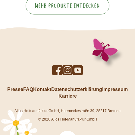
Mehr Produkte entdecken
To
To
To
Facebook
Instagram
YouTube
profile
profile
profile
Presse
FAQ
Kontakt
Datenschutzerklärung
Impressum
Karriere
Allos Hofmanufaktur GmbH, Hoerneckestraße 39, 28217 Bremen
© 2026 Allos Hof-Manufaktur GmbH