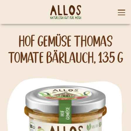
Skip to content
Mobi
men
Hof Gemüse Thomas
Tomate Bärlauch, 135 g