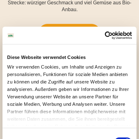
Strecke: würziger Geschmack und viel Gemüse aus Bio-
Anbau.
Zum Shop
Diese Webseite verwendet Cookies
Wir verwenden Cookies, um Inhalte und Anzeigen zu
personalisieren, Funktionen für soziale Medien anbieten
zu können und die Zugriffe auf unsere Website zu
analysieren. Außerdem geben wir Informationen zu Ihrer
Zutaten
Allergene
Nährwerte
Verwendung unserer Website an unsere Partner für
soziale Medien, Werbung und Analysen weiter. Unsere
Tomaten* (39%), Karotten* (10%),
Partner führen diese Informationen möglicherweise mit
Sonnenblumenöl*,
weiteren Daten zusammen, die Sie ihnen bereitgestellt
Sonnenblumenkerne*, Zwiebeln*( 8%),
haben oder die sie im Rahmen Ihrer Nutzung der Dienste
Bärlauch* (6%),
gesammelt haben. Sie geben Einwilligung zu unseren
Einwilligungsauswahl
Tomatenmark* (5%), Agavendicksaft*,