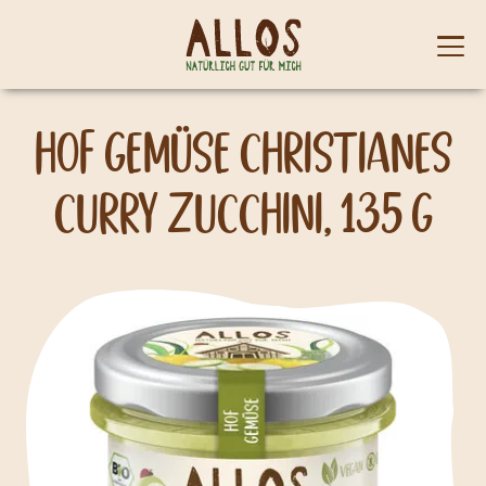
Skip to content
Mobi
men
Hof Gemüse Christianes
Curry Zucchini, 135 g