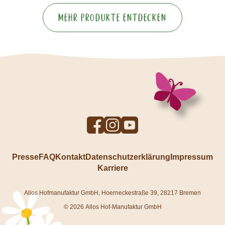
Mehr Produkte entdecken
To
To
To
Facebook
Instagram
YouTube
profile
profile
profile
Presse
FAQ
Kontakt
Datenschutzerklärung
Impressum
Karriere
Allos Hofmanufaktur GmbH, Hoerneckestraße 39, 28217 Bremen
© 2026 Allos Hof-Manufaktur GmbH