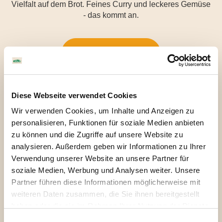
Vielfalt auf dem Brot. Feines Curry und leckeres Gemüse
- das kommt an.
Zum Shop
Diese Webseite verwendet Cookies
Wir verwenden Cookies, um Inhalte und Anzeigen zu
personalisieren, Funktionen für soziale Medien anbieten
zu können und die Zugriffe auf unsere Website zu
Zutaten
Allergene
Nährwerte
analysieren. Außerdem geben wir Informationen zu Ihrer
Verwendung unserer Website an unsere Partner für
soziale Medien, Werbung und Analysen weiter. Unsere
Zucchini* (44%), gelbe Paprika* (21%),
Partner führen diese Informationen möglicherweise mit
Sonnenblumenkerne*, Sonnenblumenöl*,
weiteren Daten zusammen, die Sie ihnen bereitgestellt
Agavendicksaft*, Kartoffelstärke*,
haben oder die sie im Rahmen Ihrer Nutzung der Dienste
Zitronensaftkonzentrat*, Balsamessig*
(Weißweinessig*, Traubenmostkonzentrat*),
gesammelt haben. Sie geben Einwilligung zu unseren
Einwilligungsauswahl