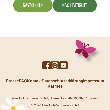
Bastelideen
Nachhaltigkeit
To
To
To
Facebook
Instagram
YouTube
profile
profile
profile
Presse
FAQ
Kontakt
Datenschutzerklärung
Impressum
Karriere
Allos Hofmanufaktur GmbH, Hoerneckestraße 39, 28217 Bremen
© 2026 Allos Hof-Manufaktur GmbH