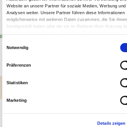
Website an unsere Partner für soziale Medien, Werbung und
Analysen weiter. Unsere Partner führen diese Informationen
möglicherweise mit weiteren Daten zusammen, die Sie ihne
bereitgestellt haben oder die sie im Rahmen Ihrer Nutzung d
Dienste gesammelt haben. Sie geben Einwilligung zu unsere
dir der Beitrag gefallen? Dann teile ihn!
Cookies, wenn Sie unsere Webseite weiterhin nutzen.
Einwilligungsauswahl
Notwendig
Präferenzen
Statistiken
Marketing
Details zeigen