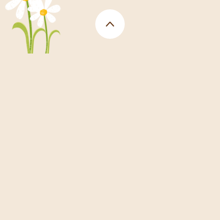
Back
to
top