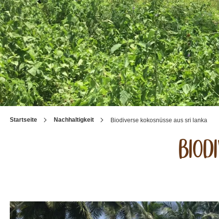
Startseite
Nachhaltigkeit
Biodiverse kokosnüsse aus sri lanka
Biod