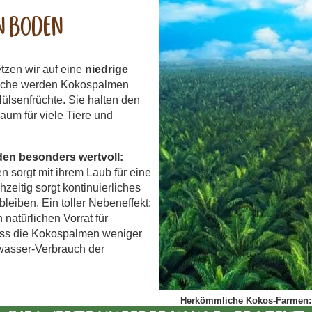
n Boden
tzen wir auf eine
niedrige
 Fläche werden Kokospalmen
lsenfrüchte. Sie halten den
um für viele Tiere und
den besonders wertvoll:
 sorgt mit ihrem Laub für eine
hzeitig sorgt kontinuierliches
leiben. Ein toller Nebeneffekt:
natürlichen Vorrat für
ass die Kokospalmen weniger
wasser-Verbrauch der
Herkömmliche Kokos-Farmen: 