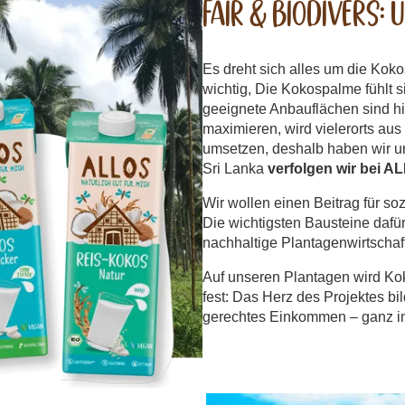
Fair & Biodivers:
Es dreht sich alles um die Kok
wichtig, Die Kokospalme fühlt 
geeignete Anbauflächen sind hi
maximieren, wird vielerorts au
umsetzen, deshalb haben wir uns
Sri Lanka
verfolgen wir bei A
Wir wollen einen Beitrag für so
Die wichtigsten Bausteine dafü
nachhaltige Plantagenwirtschaft,
Auf unseren Plantagen wird K
fest: Das Herz des Projektes bi
gerechtes Einkommen – ganz im