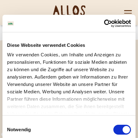
Skip to content
Mobi
men
Diese Webseite verwendet Cookies
Wir verwenden Cookies, um Inhalte und Anzeigen zu
personalisieren, Funktionen für soziale Medien anbieten
zu können und die Zugriffe auf unsere Website zu
analysieren. Außerdem geben wir Informationen zu Ihrer
To
To
To
Verwendung unserer Website an unsere Partner für
Facebook
Instagram
YouTube
soziale Medien, Werbung und Analysen weiter. Unsere
profile
profile
profile
Partner führen diese Informationen möglicherweise mit
Presse
FAQ
Kontakt
Datenschutzerklärung
Impressum
weiteren Daten zusammen, die Sie ihnen bereitgestellt
Karriere
haben oder die sie im Rahmen Ihrer Nutzung der Dienste
gesammelt haben. Sie geben Einwilligung zu unseren
Einwilligungsauswahl
Allos Hofmanufaktur GmbH, Hoerneckestraße 39, 28217 Bremen
Cookies, wenn Sie unsere Webseite weiterhin nutzen.
Notwendig
© 2026 Allos Hof-Manufaktur GmbH