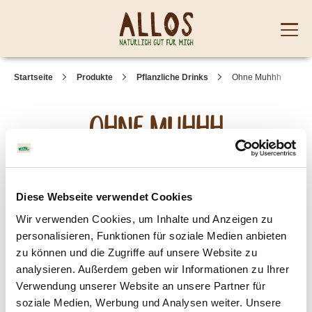
Skip to content
Mobi
men
Startseite
Produkte
Pflanzliche Drinks
Ohne Muhhh
Ohne Muhhh
Ohne Muhhh – das ist unser umweltfreundlicher
Milchersatz. Der vegane Drink basiert auf Reis, Kokos
und Soja aus ökologischem Anbau. Der vollmundige
Diese Webseite verwendet Cookies
Geschmack und die milchige Konsistenz machen Ohne
Wir verwenden Cookies, um Inhalte und Anzeigen zu
Muhhh zur ersten veganen Milchalternative, die nicht wie
personalisieren, Funktionen für soziale Medien anbieten
ein Ersatzprodukt schmeckt. Ob zum Kochen, Backen, für
zu können und die Zugriffe auf unsere Website zu
leckere Müslis oder im Kaffee: Verwende statt Milch
einfach Ohne Muhhh aus dem nachhaltigen
analysieren. Außerdem geben wir Informationen zu Ihrer
Getränkekarton.
Verwendung unserer Website an unsere Partner für
soziale Medien, Werbung und Analysen weiter. Unsere