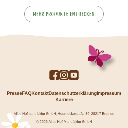
Mehr Produkte entdecken
To
To
To
Facebook
Instagram
YouTube
profile
profile
profile
Presse
FAQ
Kontakt
Datenschutzerklärung
Impressum
Karriere
Allos Hofmanufaktur GmbH, Hoerneckestraße 39, 28217 Bremen
© 2026 Allos Hof-Manufaktur GmbH