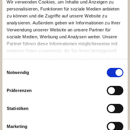
Wir verwenden Cookies, um Inhalte und Anzeigen zu
Diese knusprig-leichten Waffeln werden aus Mais und mit
personalisieren, Funktionen für soziale Medien anbieten
Amaranth gebacken und pikant mit Meersalz und
zu können und die Zugriffe auf unsere Website zu
Rosmarin gewürzt. Mit ihrer besonderen Form eignen sie
analysieren. Außerdem geben wir Informationen zu Ihrer
sich ideal zum herzhaften Belegen, Dippen oder pur
Verwendung unserer Website an unsere Partner für
Snacken.
soziale Medien, Werbung und Analysen weiter. Unsere
Partner führen diese Informationen möglicherweise mit
weiteren Daten zusammen, die Sie ihnen bereitgestellt
Zum Shop
haben oder die sie im Rahmen Ihrer Nutzung der Dienste
gesammelt haben. Sie geben Einwilligung zu unseren
Einwilligungsauswahl
Cookies, wenn Sie unsere Webseite weiterhin nutzen.
Notwendig
Präferenzen
Zutaten
Allergene
Nährwerte
Statistiken
Mais* (93,6%), Amaranth* (4%), Rosmarin (2%),
Marketing
Meersalz (0,4%). *aus ökologischem Anbau