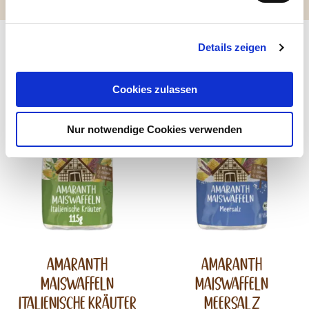
Startseite
Produkte
Maiswaffeln
Amaranth Mais-Waffeln
Details zeigen
Passende Produkte
Cookies zulassen
Nur notwendige Cookies verwenden
Amaranth
Amaranth
Maiswaffeln
Maiswaffeln
Italienische Kräuter
Meersalz