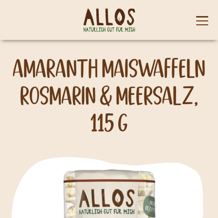
Skip to content
Mobi
men
Amaranth Maiswaffeln
Rosmarin & Meersalz,
115 g