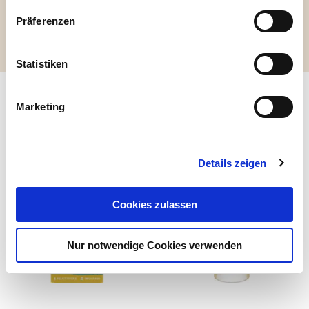
Backtriebmittel: Ammoniumhydrogencarbonat,
Bourbon-Vanille* gemahlen.
Präferenzen
enthält folgende allergene Zutaten: Gluten, Milch
*aus ökologischem Landbau.
Statistiken
Startseite
Produkte
Kekse
Klassik
Butterkeks Dinkel
Marketing
Passende Produkte
Details zeigen
Cookies zulassen
Nur notwendige Cookies verwenden