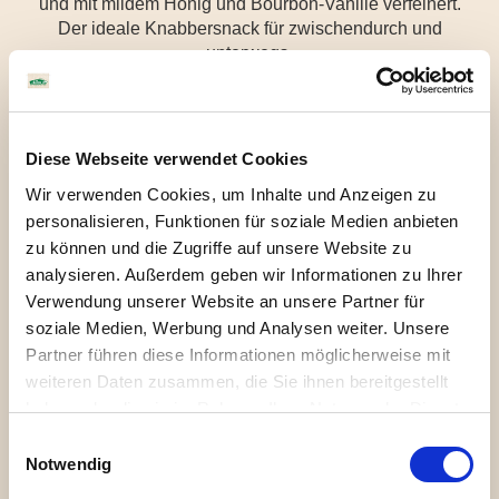
und mit mildem Honig und Bourbon-Vanille verfeinert.
Der ideale Knabbersnack für zwischendurch und
unterwegs.
Zum Shop
Diese Webseite verwendet Cookies
Wir verwenden Cookies, um Inhalte und Anzeigen zu
personalisieren, Funktionen für soziale Medien anbieten
zu können und die Zugriffe auf unsere Website zu
analysieren. Außerdem geben wir Informationen zu Ihrer
Verwendung unserer Website an unsere Partner für
soziale Medien, Werbung und Analysen weiter. Unsere
Zutaten
Allergene
Nährwerte
Partner führen diese Informationen möglicherweise mit
weiteren Daten zusammen, die Sie ihnen bereitgestellt
haben oder die sie im Rahmen Ihrer Nutzung der Dienste
DINKELVOLLKORNMEHL* (eine WEIZENART)
(41%), Kartoffelstärke*, BUTTER* (16%), Honig*
gesammelt haben. Sie geben Einwilligung zu unseren
Einwilligungsauswahl
(10%), Rohrohrzucker*,
Cookies, wenn Sie unsere Webseite weiterhin nutzen.
Notwendig
GERSTENMALZSIRUP*, Meersalz,