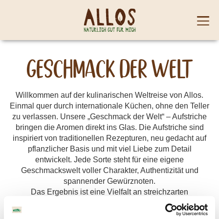
Skip to content
Mobi
men
Geschmack der Welt
Willkommen auf der kulinarischen Weltreise von Allos.
Einmal quer durch internationale Küchen, ohne den Teller
zu verlassen. Unsere „Geschmack der Welt“ – Aufstriche
bringen die Aromen direkt ins Glas. Die Aufstriche sind
inspiriert von traditionellen Rezepturen, neu gedacht auf
pflanzlicher Basis und mit viel Liebe zum Detail
entwickelt. Jede Sorte steht für eine eigene
Geschmackswelt voller Charakter, Authentizität und
spannender Gewürznoten.
Das Ergebnis ist eine Vielfalt an streichzarten
Aufstrichen, die nicht nur aufs Brot
gehören, sondern auch als Dip oder Begleiter in der