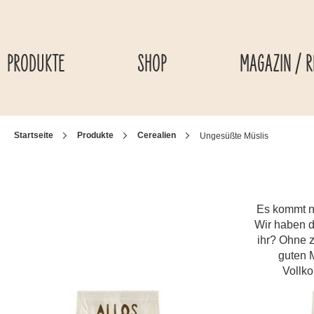
Skip to content
PRODUKTE
SHOP
MAGAZIN / R
Startseite
Produkte
Cerealien
Ungesüßte Müslis
Es kommt ni
Wir haben d
ihr? Ohne 
guten M
Vollko