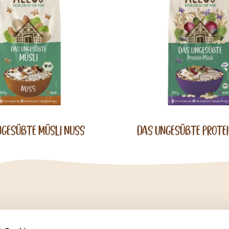
ngesüßte Müsli Nuss
Das Ungesüßte Prote
To
To
To