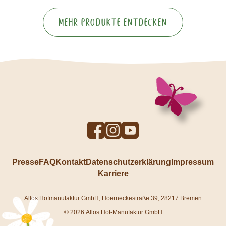
Mehr Produkte entdecken
To
To
To
Facebook
Instagram
YouTube
profile
profile
profile
Presse
FAQ
Kontakt
Datenschutzerklärung
Impressum
Karriere
Allos Hofmanufaktur GmbH, Hoerneckestraße 39, 28217 Bremen
© 2026 Allos Hof-Manufaktur GmbH