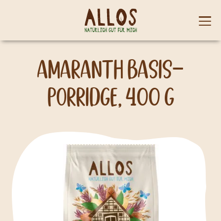
Skip to content
Mobi
men
Amaranth Basis-
Porridge, 400 g