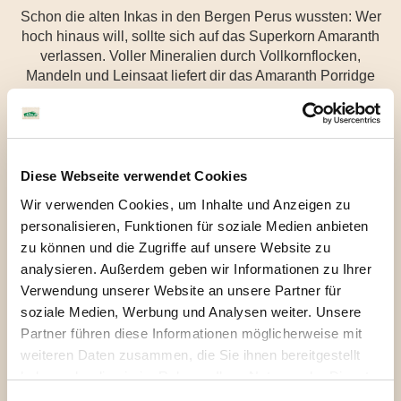
Schon die alten Inkas in den Bergen Perus wussten: Wer
hoch hinaus will, sollte sich auf das Superkorn Amaranth
verlassen. Voller Mineralien durch Vollkornflocken,
Mandeln und Leinsaat liefert dir das Amaranth Porridge
den benötigten Energie-Kick am Morgen. Ein Hauch
Vanille sorgt für den nötigen Pepp auf dem Weg nach
oben. So, dann mal ran an das Amaranth.
Diese Webseite verwendet Cookies
Zum Shop
Wir verwenden Cookies, um Inhalte und Anzeigen zu
personalisieren, Funktionen für soziale Medien anbieten
zu können und die Zugriffe auf unsere Website zu
analysieren. Außerdem geben wir Informationen zu Ihrer
Verwendung unserer Website an unsere Partner für
soziale Medien, Werbung und Analysen weiter. Unsere
Partner führen diese Informationen möglicherweise mit
weiteren Daten zusammen, die Sie ihnen bereitgestellt
Zutaten
Allergene
Nährwerte
haben oder die sie im Rahmen Ihrer Nutzung der Dienste
gesammelt haben. Sie geben Einwilligung zu unseren