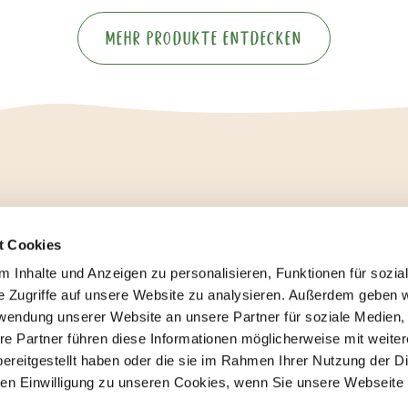
Mehr Produkte entdecken
To
To
To
t Cookies
Facebook
Instagram
YouTube
profile
profile
profile
 Inhalte und Anzeigen zu personalisieren, Funktionen für sozia
e Zugriffe auf unsere Website zu analysieren. Außerdem geben w
Presse
FAQ
Kontakt
Datenschutzerklärung
Impressum
Karrier
rwendung unserer Website an unsere Partner für soziale Medien
re Partner führen diese Informationen möglicherweise mit weite
Allos Hofmanufaktur GmbH, Hoerneckestraße 39, 28217 Bremen
ereitgestellt haben oder die sie im Rahmen Ihrer Nutzung der D
n Einwilligung zu unseren Cookies, wenn Sie unsere Webseite 
© 2026 Allos Hof-Manufaktur GmbH