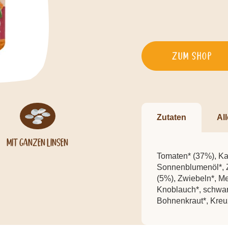
Zum Shop
Zutaten
Al
Mit ganzen Linsen
Tomaten* (37%), Kar
Sonnenblumenöl*, Z
(5%), Zwiebeln*, Mee
Knoblauch*, schwarz
Bohnenkraut*, Kreu