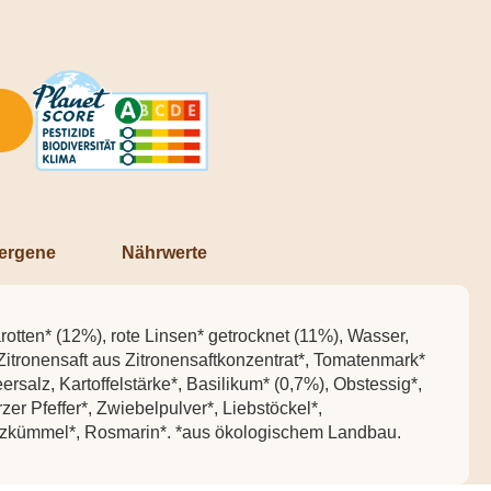
lergene
Nährwerte
otten* (12%), rote Linsen* getrocknet (11%), Wasser,
itronensaft aus Zitronensaftkonzentrat*, Tomatenmark*
rsalz, Kartoffelstärke*, Basilikum* (0,7%), Obstessig*,
er Pfeffer*, Zwiebelpulver*, Liebstöckel*,
zkümmel*, Rosmarin*. *aus ökologischem Landbau.