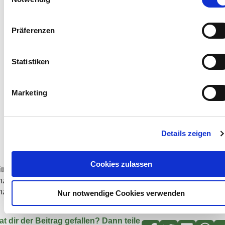
Präferenzen
Statistiken
Marketing
Details zeigen
Cookies zulassen
itte akzeptieren Sie die Marketing Cookies um diesen Inhalt
nzuzeigen. Klicken Sie
hier
um die Cookie-Einstellungen
nzupassen.
Nur notwendige Cookies verwenden
at dir der Beitrag gefallen? Dann teile