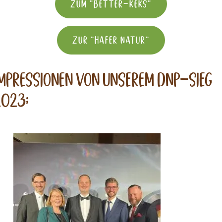
Zum "Better-keks"
Zur "Hafer Natur"
mpressionen von unserem DNP-Sieg
2023;