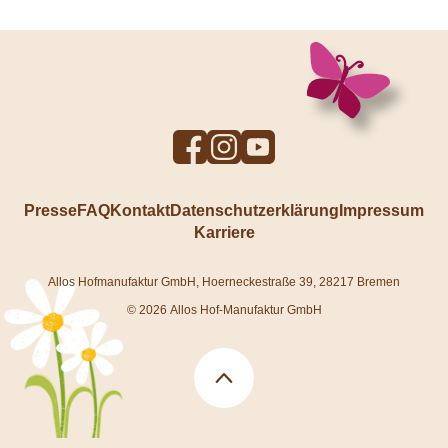
To
To
To
Facebook
Instagram
YouTube
profile
profile
profile
Presse
FAQ
Kontakt
Datenschutzerklärung
Impressum
Karriere
Allos Hofmanufaktur GmbH, Hoerneckestraße 39, 28217 Bremen
© 2026 Allos Hof-Manufaktur GmbH
Back
to
top