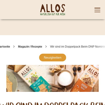
Skip to content
Mobi
men
artseite
Magazin / Rezepte
Wir sind im Doppelpack Beim DNP Nominie
Neuigkeiten