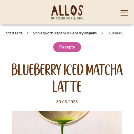
Skip to content
Mobi
men
Startseite
Schlagwort: <span>Blueberry</span>
Blueberry
Rezepte
Blueberry Iced Matcha
Latte
30.06.2025