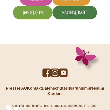
Bastelideen
Nachhaltigkeit
To
To
To
Facebook
Instagram
YouTube
profile
profile
profile
Presse
FAQ
Kontakt
Datenschutzerklärung
Impressum
Karriere
Allos Hofmanufaktur GmbH, Hoerneckestraße 39, 28217 Bremen