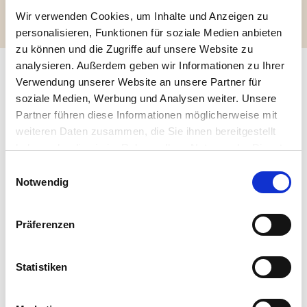
Wir verwenden Cookies, um Inhalte und Anzeigen zu
personalisieren, Funktionen für soziale Medien anbieten
zu können und die Zugriffe auf unsere Website zu
analysieren. Außerdem geben wir Informationen zu Ihrer
Verwendung unserer Website an unsere Partner für
soziale Medien, Werbung und Analysen weiter. Unsere
Partner führen diese Informationen möglicherweise mit
Weitere Beiträge
weiteren Daten zusammen, die Sie ihnen bereitgestellt
haben oder die sie im Rahmen Ihrer Nutzung der Dienste
gesammelt haben. Sie geben Einwilligung zu unseren
Einwilligungsauswahl
Rezepte
Cookies, wenn Sie unsere Webseite weiterhin nutzen.
Notwendig
Präferenzen
Statistiken