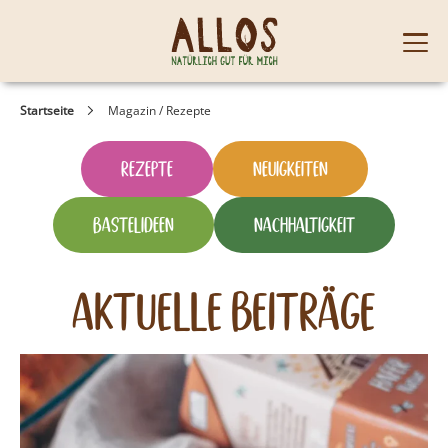
Skip to content
Mobi
men
Startseite
Magazin / Rezepte
Rezepte
Neuigkeiten
Bastelideen
Nachhaltigkeit
Aktuelle Beiträge
Rezepte