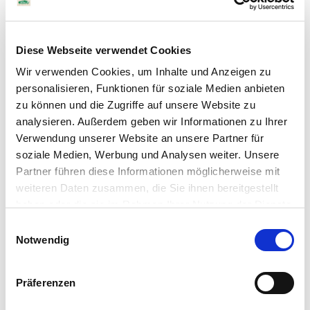
Diese Webseite verwendet Cookies
Wir verwenden Cookies, um Inhalte und Anzeigen zu
personalisieren, Funktionen für soziale Medien anbieten
zu können und die Zugriffe auf unsere Website zu
analysieren. Außerdem geben wir Informationen zu Ihrer
Verwendung unserer Website an unsere Partner für
soziale Medien, Werbung und Analysen weiter. Unsere
Snickers Törtchen
Partner führen diese Informationen möglicherweise mit
weiteren Daten zusammen, die Sie ihnen bereitgestellt
Snickers Törtchen ohne Backen: vegan,
haben oder die sie im Rahmen Ihrer Nutzung der Dienste
glutenfrei & ohne raffinierten Zucker! Wenn
gesammelt haben. Sie geben Einwilligung zu unseren
Einwilligungsauswahl
du die Kombination aus Schokolade,
Cookies, wenn Sie unsere Webseite weiterhin nutzen.
Notwendig
Erdnüssen & Karamell liebst, ist das hier
vielleicht dein neues Lieblingsdessert!
Präferenzen